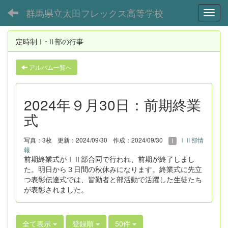
群馬県立太田フレックス高等学校
Toggl
定時制Ⅰ･Ⅱ部の行事
アルバム一覧へ
2024年９月30日：前期終業
式
写真：3枚
更新：2024/09/30
作成：2024/09/30
ⅠⅡ部情
報
前期終業式がⅠⅡ部合同で行われ、前期が終了しまし
た。明日から３日間の秋休みになります。終業式に先立
つ表彰伝達式では、皆勤者と部活動で活躍した生徒たち
が表彰されました。
全て表示
登録順
50件