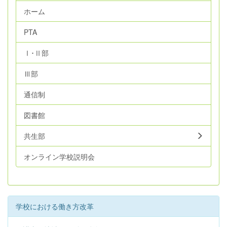
ホーム
PTA
Ⅰ･Ⅱ部
Ⅲ部
通信制
図書館
共生部
オンライン学校説明会
学校における働き方改革