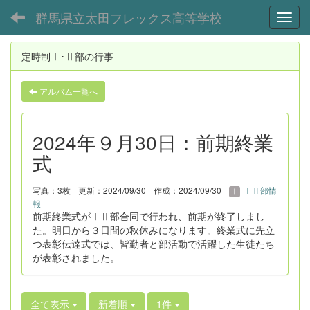
群馬県立太田フレックス高等学校
Toggl
定時制Ⅰ･Ⅱ部の行事
アルバム一覧へ
2024年９月30日：前期終業
式
写真：3枚
更新：2024/09/30
作成：2024/09/30
ⅠⅡ部情
報
前期終業式がⅠⅡ部合同で行われ、前期が終了しまし
た。明日から３日間の秋休みになります。終業式に先立
つ表彰伝達式では、皆勤者と部活動で活躍した生徒たち
が表彰されました。
全て表示
新着順
1件