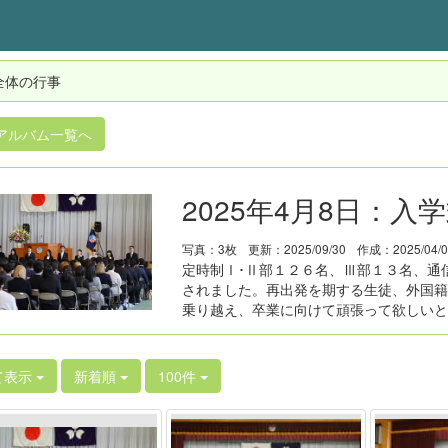
全体の行事
アルバム一覧へ
2025年4月8日：入
写真：3枚
更新：2025/09/30
作成：2025/04/
定時制Ⅰ･Ⅱ部１２６名、Ⅲ部１３名、通
されました。再出発を期する生徒、外国籍
乗り越え、卒業に向けて頑張って欲しいと
て表示
新着順
100件