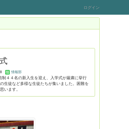
ログイン
学式
08
情報部
信制４４名の新入生を迎え、入学式が厳粛に挙行
の生徒など多様な生徒たちが集いました。困難を
思います。