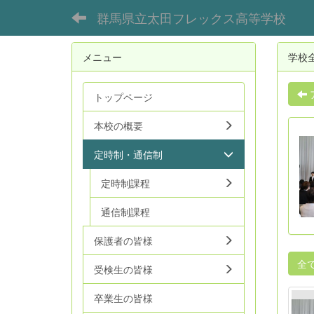
群馬県立太田フレックス高等学校
メニュー
学校
トップページ
本校の概要
定時制・通信制
定時制課程
通信制課程
保護者の皆様
全
受検生の皆様
卒業生の皆様