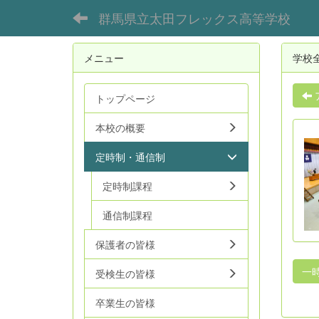
群馬県立太田フレックス高等学校
メニュー
学校
トップページ
本校の概要
定時制・通信制
定時制課程
通信制課程
保護者の皆様
一
受検生の皆様
卒業生の皆様