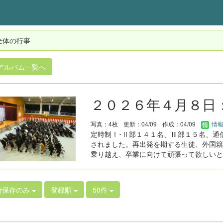
全体の行事
アルバム一覧へ
２０２６年４月８日
写真：4枚
更新：04/09
作成：04/09
情報
定時制Ⅰ･Ⅱ部１４１名、Ⅲ部１５名、通
されました。再出発を期する生徒、外国籍
乗り越え、卒業に向けて頑張って欲しいと
時保存のみ
登録順
50件