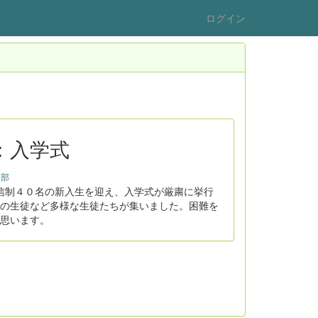
ログイン
：入学式
部
信制４０名の新入生を迎え、入学式が厳粛に挙行
の生徒など多様な生徒たちが集いました。困難を
思います。