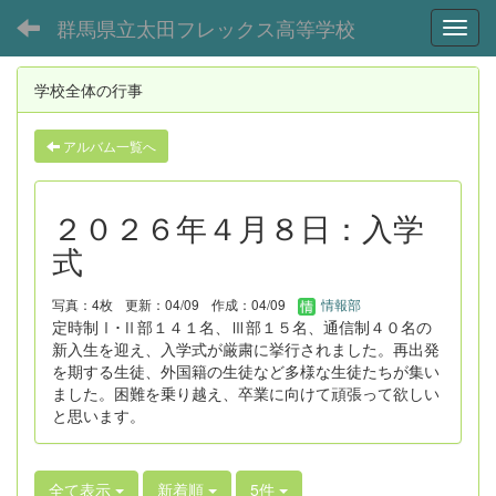
群馬県立太田フレックス高等学校
Toggl
学校全体の行事
アルバム一覧へ
２０２６年４月８日：入学
式
写真：4枚
更新：04/09
作成：04/09
情報部
定時制Ⅰ･Ⅱ部１４１名、Ⅲ部１５名、通信制４０名の
新入生を迎え、入学式が厳粛に挙行されました。再出発
を期する生徒、外国籍の生徒など多様な生徒たちが集い
ました。困難を乗り越え、卒業に向けて頑張って欲しい
と思います。
全て表示
新着順
5件