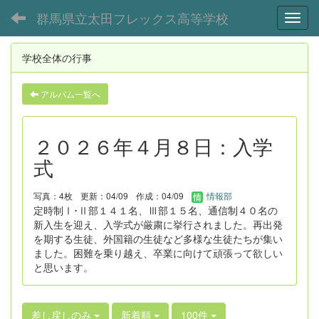
群馬県立太田フレックス高等学校
Toggl
学校全体の行事
アルバム一覧へ
２０２６年４月８日：入学
式
写真：4枚
更新：04/09
作成：04/09
情報部
定時制Ⅰ･Ⅱ部１４１名、Ⅲ部１５名、通信制４０名の
新入生を迎え、入学式が厳粛に挙行されました。再出発
を期する生徒、外国籍の生徒など多様な生徒たちが集い
ました。困難を乗り越え、卒業に向けて頑張って欲しい
と思います。
差し戻しのみ
新着順
100件