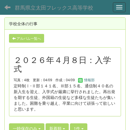
群馬県立太田フレックス高等学校
Toggl
学校全体の行事
アルバム一覧へ
２０２６年４月８日：入学
式
写真：4枚
更新：04/09
作成：04/09
情報部
定時制Ⅰ･Ⅱ部１４１名、Ⅲ部１５名、通信制４０名の
新入生を迎え、入学式が厳粛に挙行されました。再出発
を期する生徒、外国籍の生徒など多様な生徒たちが集い
ました。困難を乗り越え、卒業に向けて頑張って欲しい
と思います。
一時保存のみ
新着順
1件