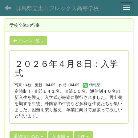
群馬県立太田フレックス高等学校
Toggl
学校全体の行事
アルバム一覧へ
２０２６年４月８日：入学
式
写真：4枚
更新：04/09
作成：04/09
情報部
定時制Ⅰ･Ⅱ部１４１名、Ⅲ部１５名、通信制４０名の
新入生を迎え、入学式が厳粛に挙行されました。再出発
を期する生徒、外国籍の生徒など多様な生徒たちが集い
ました。困難を乗り越え、卒業に向けて頑張って欲しい
と思います。
承認待ちのみ
新着順
5件