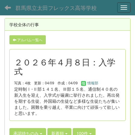
群馬県立太田フレックス高等学校
Toggl
学校全体の行事
アルバム一覧へ
２０２６年４月８日：入学
式
写真：4枚
更新：04/09
作成：04/09
情報部
定時制Ⅰ･Ⅱ部１４１名、Ⅲ部１５名、通信制４０名の
新入生を迎え、入学式が厳粛に挙行されました。再出発
を期する生徒、外国籍の生徒など多様な生徒たちが集い
ました。困難を乗り越え、卒業に向けて頑張って欲しい
と思います。
承認待ちのみ
新着順
100件