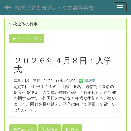
群馬県立太田フレックス高等学校
Toggl
学校全体の行事
アルバム一覧へ
２０２６年４月８日：入学
式
写真：4枚
更新：04/09
作成：04/09
情報部
定時制Ⅰ･Ⅱ部１４１名、Ⅲ部１５名、通信制４０名の
新入生を迎え、入学式が厳粛に挙行されました。再出発
を期する生徒、外国籍の生徒など多様な生徒たちが集い
ました。困難を乗り越え、卒業に向けて頑張って欲しい
と思います。
全て表示
新着順
50件