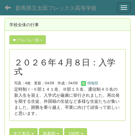
群馬県立太田フレックス高等学校
Toggl
学校全体の行事
アルバム一覧へ
２０２６年４月８日：入学
式
写真：4枚
更新：04/09
作成：04/09
情報部
定時制Ⅰ･Ⅱ部１４１名、Ⅲ部１５名、通信制４０名の
新入生を迎え、入学式が厳粛に挙行されました。再出発
を期する生徒、外国籍の生徒など多様な生徒たちが集い
ました。困難を乗り越え、卒業に向けて頑張って欲しい
と思います。
全て表示
新着順
100件