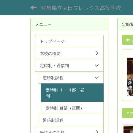
群馬県立太田フレックス高等学校
メニュー
定時
トップページ
本校の概要
定時制・通信制
定時制課程
定時制 Ⅰ・Ⅱ部（昼
間）
定時制 Ⅲ部（夜間）
全
通信制課程
保護者の皆様