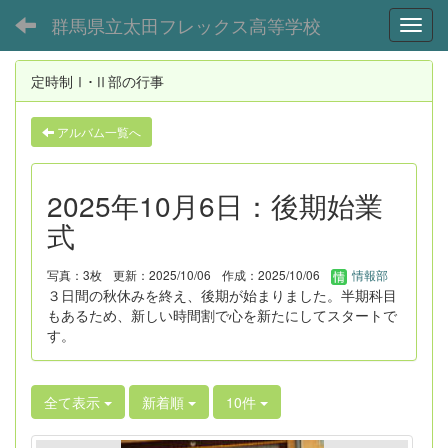
群馬県立太田フレックス高等学校
Toggl
定時制Ⅰ･Ⅱ部の行事
アルバム一覧へ
2025年10月6日：後期始業
式
写真：3枚
更新：2025/10/06
作成：2025/10/06
情報部
３日間の秋休みを終え、後期が始まりました。半期科目
もあるため、新しい時間割で心を新たにしてスタートで
す。
全て表示
新着順
10件