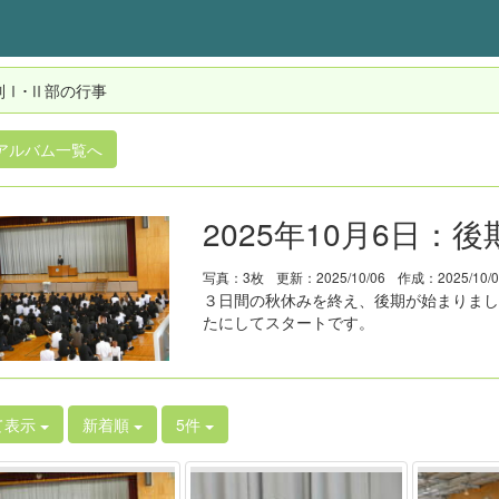
制Ⅰ･Ⅱ部の行事
アルバム一覧へ
2025年10月6日：
写真：3枚
更新：2025/10/06
作成：2025/10/
３日間の秋休みを終え、後期が始まりまし
たにしてスタートです。
て表示
新着順
5件