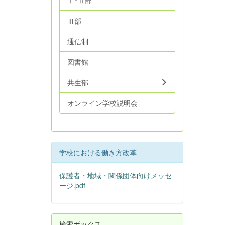
Ⅰ･Ⅱ部
Ⅲ部
通信制
図書館
共生部
オンライン学校説明会
学校における働き方改革
保護者・地域・関係団体向けメッセ
ージ.pdf
検索ボックス