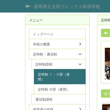
群馬県立太田フレックス高等学校
メニュー
定時
トップページ
本校の概要
定時制・通信制
定時制課程
定時制 Ⅰ・Ⅱ部（昼
間）
定時制 Ⅲ部（夜間）
全
通信制課程
保護者の皆様