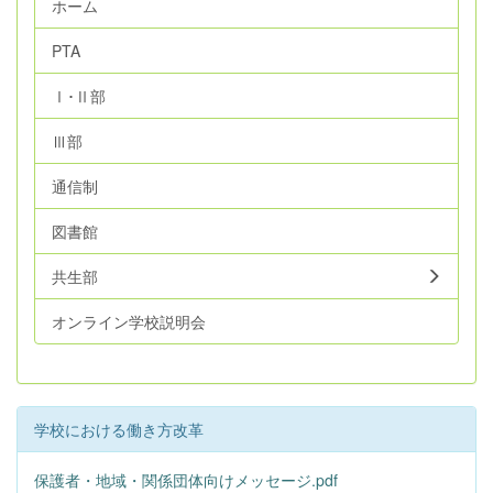
ホーム
PTA
Ⅰ･Ⅱ部
Ⅲ部
通信制
図書館
共生部
オンライン学校説明会
学校における働き方改革
保護者・地域・関係団体向けメッセージ.pdf