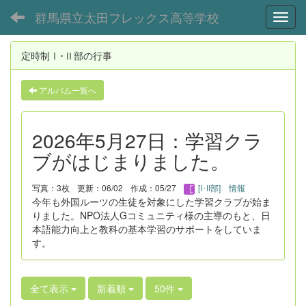
群馬県立太田フレックス高等学校
Toggl
定時制Ⅰ･Ⅱ部の行事
アルバム一覧へ
2026年5月27日：学習クラ
ブがはじまりました。
写真：3枚
更新：06/02
作成：05/27
[I･II部] 情報
今年も外国ルーツの生徒を対象にした学習クラブが始ま
りました。NPO法人Gコミュニティ様の主導のもと、日
本語能力向上と教科の基本学習のサポートをしていま
す。
全て表示
新着順
50件