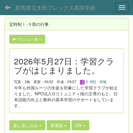
群馬県立太田フレックス高等学校
Toggl
定時制Ⅰ･Ⅱ部の行事
アルバム一覧へ
2026年5月27日：学習クラ
ブがはじまりました。
写真：3枚
更新：06/02
作成：05/27
[I･II部] 情報
今年も外国ルーツの生徒を対象にした学習クラブが始ま
りました。NPO法人Gコミュニティ様の主導のもと、日
本語能力向上と教科の基本学習のサポートをしていま
す。
差し戻しのみ
新着順
5件