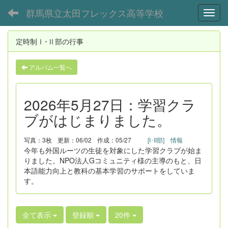
群馬県立太田フレックス高等学校
Toggl
定時制Ⅰ･Ⅱ部の行事
アルバム一覧へ
2026年5月27日：学習クラ
ブがはじまりました。
写真：3枚
更新：06/02
作成：05/27
[I･II部] 情報
今年も外国ルーツの生徒を対象にした学習クラブが始ま
りました。NPO法人Gコミュニティ様の主導のもと、日
本語能力向上と教科の基本学習のサポートをしていま
す。
全て表示
登録順
20件