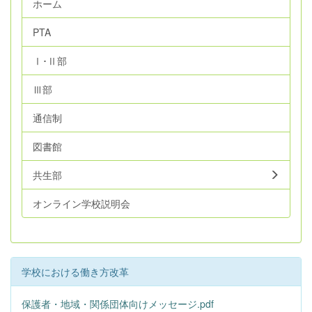
ホーム
PTA
Ⅰ･Ⅱ部
Ⅲ部
通信制
図書館
共生部
オンライン学校説明会
学校における働き方改革
保護者・地域・関係団体向けメッセージ.pdf