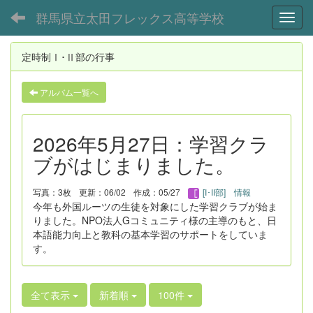
群馬県立太田フレックス高等学校
Toggl
定時制Ⅰ･Ⅱ部の行事
アルバム一覧へ
2026年5月27日：学習クラ
ブがはじまりました。
写真：3枚
更新：06/02
作成：05/27
[I･II部] 情報
今年も外国ルーツの生徒を対象にした学習クラブが始ま
りました。NPO法人Gコミュニティ様の主導のもと、日
本語能力向上と教科の基本学習のサポートをしていま
す。
全て表示
新着順
100件