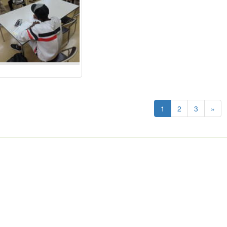
1
2
3
»