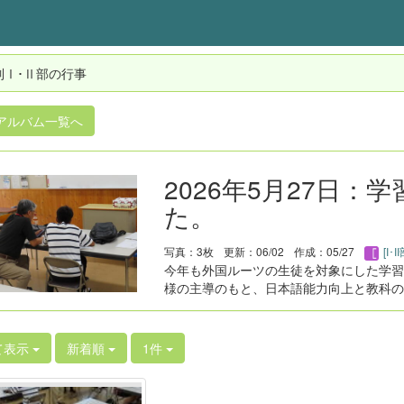
制Ⅰ･Ⅱ部の行事
アルバム一覧へ
2026年5月27日
た。
写真：3枚
更新：06/02
作成：05/27
[I･
今年も外国ルーツの生徒を対象にした学習
様の主導のもと、日本語能力向上と教科の
て表示
新着順
1件