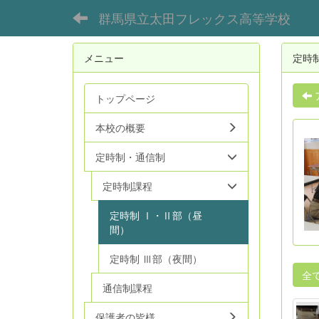
群馬県立太田フレックス高等学校
メニュー
定時
トップページ
本校の概要
定時制・通信制
定時制課程
定時制 Ⅰ・Ⅱ部（昼
間）
定時制 Ⅲ部（夜間）
全
通信制課程
保護者の皆様