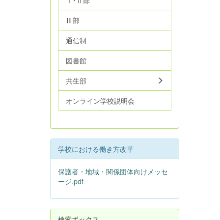
Ⅰ･Ⅱ部
Ⅲ部
通信制
図書館
共生部
オンライン学校説明会
学校における働き方改革
保護者・地域・関係団体向けメッセ
ージ.pdf
検索ボックス