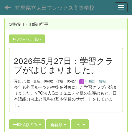
群馬県立太田フレックス高等学校
Toggl
定時制Ⅰ･Ⅱ部の行事
アルバム一覧へ
2026年5月27日：学習クラ
ブがはじまりました。
写真：3枚
更新：06/02
作成：05/27
[I･II部] 情報
今年も外国ルーツの生徒を対象にした学習クラブが始ま
りました。NPO法人Gコミュニティ様の主導のもと、日
本語能力向上と教科の基本学習のサポートをしていま
す。
一時保存のみ
新着順
1件