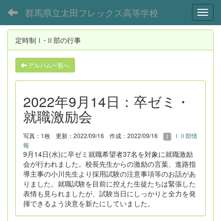
群馬県立太田フレックス高等学校
Toggl
定時制Ⅰ･Ⅱ部の行事
アルバム一覧へ
2022年9月14日：卒ゼミ・
就職激励会
写真：1枚
更新：2022/09/16
作成：2022/09/16
ⅠⅡ部情
報
9月14日(水)に卒ゼミ就職希望者37名を対象に就職激励
会が行われました。校長先生からの激励の言葉、進路指
導主事の小川先生より採用試験の注意事項等のお話があ
りました。就職試験を目前に控えた生徒たちは緊張した
表情も見られましたが、試験当日にしっかりと全力を発
揮できるよう決意を新たにしていました。