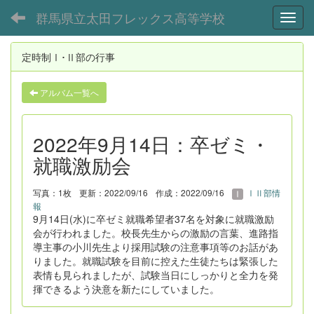
群馬県立太田フレックス高等学校
Toggl
定時制Ⅰ･Ⅱ部の行事
アルバム一覧へ
2022年9月14日：卒ゼミ・
就職激励会
写真：1枚
更新：2022/09/16
作成：2022/09/16
ⅠⅡ部情
報
9月14日(水)に卒ゼミ就職希望者37名を対象に就職激励
会が行われました。校長先生からの激励の言葉、進路指
導主事の小川先生より採用試験の注意事項等のお話があ
りました。就職試験を目前に控えた生徒たちは緊張した
表情も見られましたが、試験当日にしっかりと全力を発
揮できるよう決意を新たにしていました。