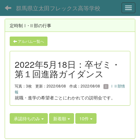
群馬県立太田フレックス高等学校
Toggl
定時制Ⅰ･Ⅱ部の行事
アルバム一覧へ
2022年5月18日：卒ゼミ・
第１回進路ガイダンス
写真：3枚
更新：2022/08/08
作成：2022/08/08
ⅠⅡ部情
報
就職・進学の希望者ごとにわかれての説明会です。
承認待ちのみ
新着順
10件