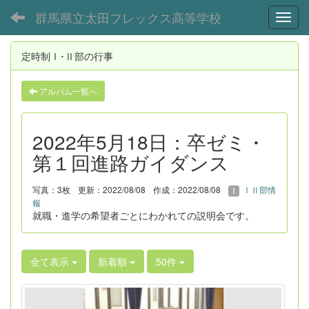
群馬県立太田フレックス高等学校
Toggl
定時制Ⅰ･Ⅱ部の行事
アルバム一覧へ
2022年5月18日：卒ゼミ・
第１回進路ガイダンス
写真：3枚
更新：2022/08/08
作成：2022/08/08
ⅠⅡ部情
報
就職・進学の希望者ごとにわかれての説明会です。
全て表示
新着順
50件