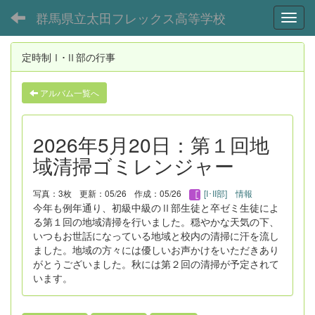
群馬県立太田フレックス高等学校
Toggl
定時制Ⅰ･Ⅱ部の行事
アルバム一覧へ
2026年5月20日：第１回地
域清掃ゴミレンジャー
写真：3枚
更新：05/26
作成：05/26
[I･II部] 情報
今年も例年通り、初級中級のⅡ部生徒と卒ゼミ生徒によ
る第１回の地域清掃を行いました。穏やかな天気の下、
いつもお世話になっている地域と校内の清掃に汗を流し
ました。地域の方々には優しいお声かけをいただきあり
がとうございました。秋には第２回の清掃が予定されて
います。