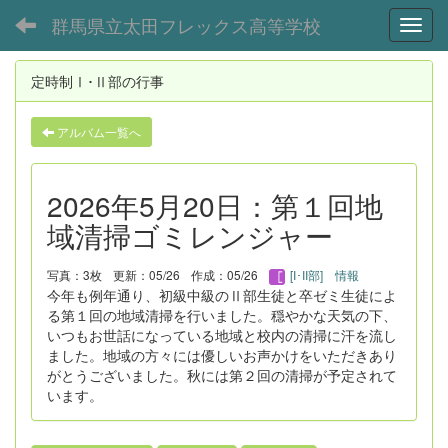
群馬県立太田フレックス高等学校
Toggl
定時制Ⅰ･Ⅱ部の行事
アルバム一覧へ
2026年5月20日：第１回地
域清掃ゴミレンジャー
写真：3枚
更新：05/26
作成：05/26
[I･II部] 情報
今年も例年通り、初級中級のⅡ部生徒と卒ゼミ生徒によ
る第１回の地域清掃を行いました。穏やかな天気の下、
いつもお世話になっている地域と校内の清掃に汗を流し
ました。地域の方々には優しいお声かけをいただきあり
がとうございました。秋には第２回の清掃が予定されて
います。