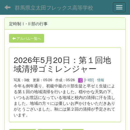
群馬県立太田フレックス高等学校
Toggl
定時制Ⅰ･Ⅱ部の行事
アルバム一覧へ
2026年5月20日：第１回地
域清掃ゴミレンジャー
写真：3枚
更新：05/26
作成：05/26
[I･II部] 情報
今年も例年通り、初級中級のⅡ部生徒と卒ゼミ生徒によ
る第１回の地域清掃を行いました。穏やかな天気の下、
いつもお世話になっている地域と校内の清掃に汗を流し
ました。地域の方々には優しいお声かけをいただきあり
がとうございました。秋には第２回の清掃が予定されて
います。