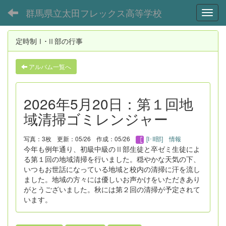
群馬県立太田フレックス高等学校
Toggl
定時制Ⅰ･Ⅱ部の行事
アルバム一覧へ
2026年5月20日：第１回地
域清掃ゴミレンジャー
写真：3枚
更新：05/26
作成：05/26
[I･II部] 情報
今年も例年通り、初級中級のⅡ部生徒と卒ゼミ生徒によ
る第１回の地域清掃を行いました。穏やかな天気の下、
いつもお世話になっている地域と校内の清掃に汗を流し
ました。地域の方々には優しいお声かけをいただきあり
がとうございました。秋には第２回の清掃が予定されて
います。