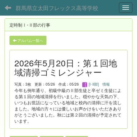
群馬県立太田フレックス高等学校
Toggl
定時制Ⅰ･Ⅱ部の行事
アルバム一覧へ
2026年5月20日：第１回地
域清掃ゴミレンジャー
写真：3枚
更新：05/26
作成：05/26
[I･II部] 情報
今年も例年通り、初級中級のⅡ部生徒と卒ゼミ生徒によ
る第１回の地域清掃を行いました。穏やかな天気の下、
いつもお世話になっている地域と校内の清掃に汗を流し
ました。地域の方々には優しいお声かけをいただきあり
がとうございました。秋には第２回の清掃が予定されて
います。