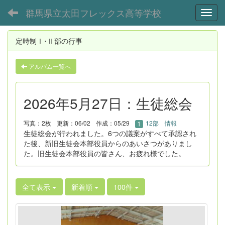
群馬県立太田フレックス高等学校
Toggl
定時制Ⅰ･Ⅱ部の行事
アルバム一覧へ
2026年5月27日：生徒総会
写真：2枚
更新：06/02
作成：05/29
12部 情報
生徒総会が行われました。6つの議案がすべて承認され
た後、新旧生徒会本部役員からのあいさつがありまし
た。旧生徒会本部役員の皆さん、お疲れ様でした。
全て表示
新着順
100件