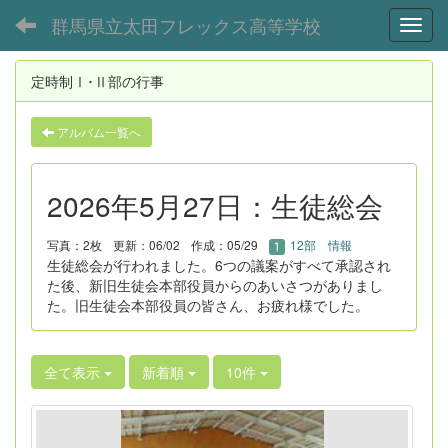
群馬県立太田フレックス高等学校
Toggl
定時制Ⅰ･Ⅱ部の行事
アルバム一覧へ
2026年5月27日：生徒総会
写真：2枚
更新：06/02
作成：05/29
12部 情報
生徒総会が行われました。6つの議案がすべて承認され
た後、新旧生徒会本部役員からのあいさつがありまし
た。旧生徒会本部役員の皆さん、お疲れ様でした。
全て表示
新着順
10件