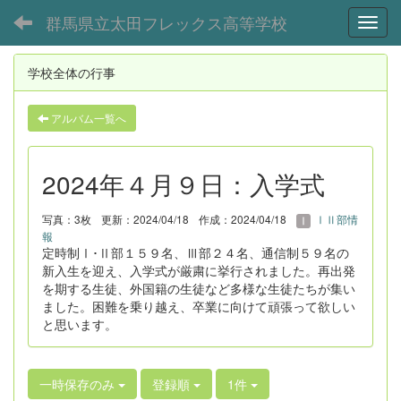
群馬県立太田フレックス高等学校
Toggl
学校全体の行事
アルバム一覧へ
2024年４月９日：入学式
写真：3枚
更新：2024/04/18
作成：2024/04/18
ⅠⅡ部情
報
定時制Ⅰ･Ⅱ部１５９名、Ⅲ部２４名、通信制５９名の
新入生を迎え、入学式が厳粛に挙行されました。再出発
を期する生徒、外国籍の生徒など多様な生徒たちが集い
ました。困難を乗り越え、卒業に向けて頑張って欲しい
と思います。
一時保存のみ
登録順
1件