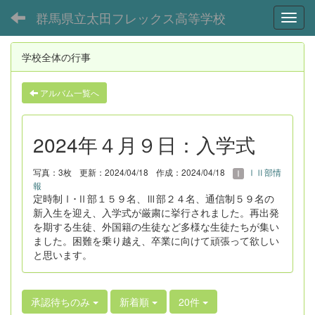
群馬県立太田フレックス高等学校
Toggl
学校全体の行事
アルバム一覧へ
2024年４月９日：入学式
写真：3枚
更新：2024/04/18
作成：2024/04/18
ⅠⅡ部情
報
定時制Ⅰ･Ⅱ部１５９名、Ⅲ部２４名、通信制５９名の
新入生を迎え、入学式が厳粛に挙行されました。再出発
を期する生徒、外国籍の生徒など多様な生徒たちが集い
ました。困難を乗り越え、卒業に向けて頑張って欲しい
と思います。
承認待ちのみ
新着順
20件