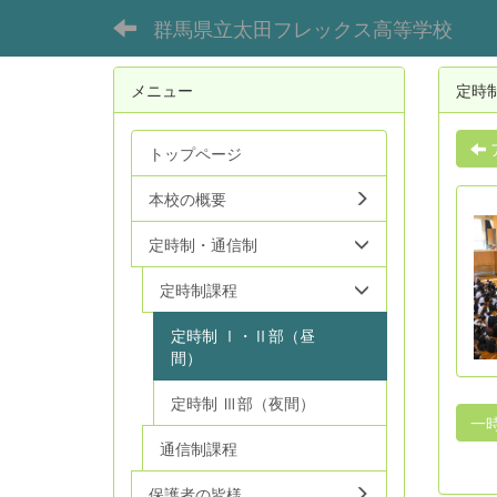
群馬県立太田フレックス高等学校
メニュー
定時
トップページ
本校の概要
定時制・通信制
定時制課程
定時制 Ⅰ・Ⅱ部（昼
間）
定時制 Ⅲ部（夜間）
一
通信制課程
保護者の皆様