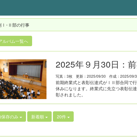
制Ⅰ･Ⅱ部の行事
アルバム一覧へ
2025年９月30日
写真：3枚
更新：2025/09/30
作成：2025/09/
前期終業式と表彰伝達式がⅠⅡ部合同で行
休みになります。終業式に先立つ表彰伝達
彰されました。
時保存のみ
新着順
20件