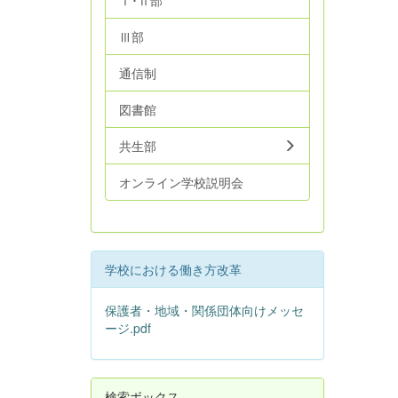
Ⅰ･Ⅱ部
Ⅲ部
通信制
図書館
共生部
オンライン学校説明会
学校における働き方改革
保護者・地域・関係団体向けメッセ
ージ.pdf
検索ボックス