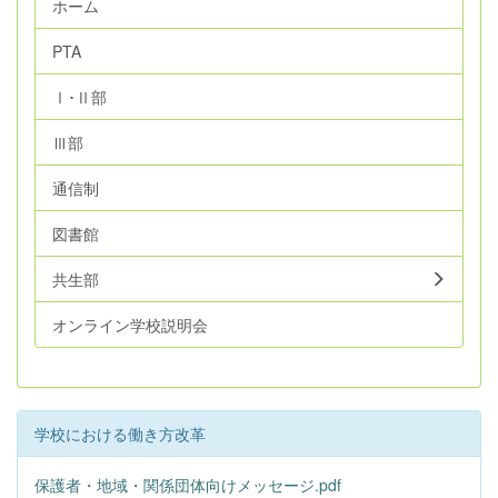
ホーム
PTA
Ⅰ･Ⅱ部
Ⅲ部
通信制
図書館
共生部
オンライン学校説明会
学校における働き方改革
保護者・地域・関係団体向けメッセージ.pdf