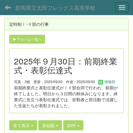
群馬県立太田フレックス高等学校
Toggl
定時制Ⅰ･Ⅱ部の行事
アルバム一覧へ
2025年９月30日：前期終業
式・表彰伝達式
写真：3枚
更新：2025/09/30
作成：2025/09/30
情報部
前期終業式と表彰伝達式がⅠⅡ部合同で行われ、前期が
終了しました。明日から３日間の秋休みになります。終
業式に先立つ表彰伝達式では、皆勤者と部活動で活躍し
た生徒たちが表彰されました。
全て表示
登録順
20件