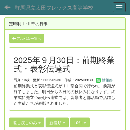
群馬県立太田フレックス高等学校
Toggl
定時制Ⅰ･Ⅱ部の行事
アルバム一覧へ
2025年９月30日：前期終業
式・表彰伝達式
写真：3枚
更新：2025/09/30
作成：2025/09/30
情報部
前期終業式と表彰伝達式がⅠⅡ部合同で行われ、前期が
終了しました。明日から３日間の秋休みになります。終
業式に先立つ表彰伝達式では、皆勤者と部活動で活躍し
た生徒たちが表彰されました。
差し戻しのみ
新着順
10件