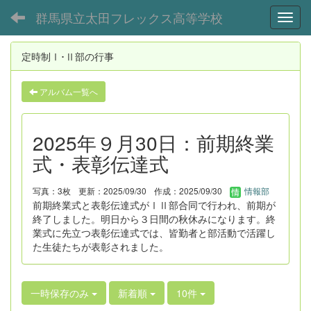
群馬県立太田フレックス高等学校
Toggl
定時制Ⅰ･Ⅱ部の行事
アルバム一覧へ
2025年９月30日：前期終業
式・表彰伝達式
写真：3枚
更新：2025/09/30
作成：2025/09/30
情報部
前期終業式と表彰伝達式がⅠⅡ部合同で行われ、前期が
終了しました。明日から３日間の秋休みになります。終
業式に先立つ表彰伝達式では、皆勤者と部活動で活躍し
た生徒たちが表彰されました。
一時保存のみ
新着順
10件