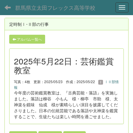
群馬県立太田フレックス高等学校
Toggl
定時制Ⅰ･Ⅱ部の行事
アルバム一覧へ
2025年5月22日：芸術鑑賞
教室
写真：4枚
更新：2025/05/23
作成：2025/05/22
ⅠⅡ部情
報
今年度の芸術鑑賞教室は、『古典芸能・落語』を実施し
ました。落語は柳谷 小もん 様・柳亭 市助 様、太
神楽を鏡味 仙成 様が素晴らしい演目を披露してくだ
さりました。日本の伝統芸能である落語や太神楽を鑑賞
することで、生徒たちは楽しい時間を過ごせました。