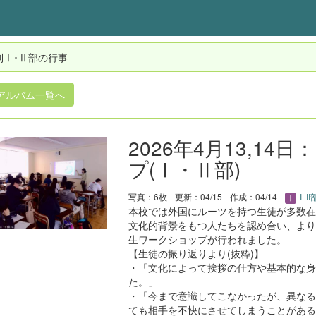
制Ⅰ･Ⅱ部の行事
アルバム一覧へ
2026年4月13,1
プ(Ⅰ・Ⅱ部)
写真：6枚
更新：04/15
作成：04/14
I･I
本校では外国にルーツを持つ生徒が多数在
文化的背景をもつ人たちを認め合い、より
生ワークショップが行われました。
【生徒の振り返りより(抜粋)】
・「文化によって挨拶の仕方や基本的な身
た。」
・「今まで意識してこなかったが、異なる
ても相手を不快にさせてしまうことがある