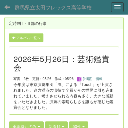
群馬県立太田フレックス高等学校
Toggl
定時制Ⅰ･Ⅱ部の行事
アルバム一覧へ
2026年5月26日：芸術鑑賞
会
写真：3枚
更新：05/26
作成：05/26
[I･II部] 情報
今年度は東京演劇集団「風」による『Touch』が上演さ
れました。迫力満点の演技で全員がその世界に引き込ま
れていました。考えさせられる内容も多く、大きな感動
をいただきました。演劇の素晴らしさを誰もが感じた鑑
賞会となりました。
承認待ちのみ
新着順
50件