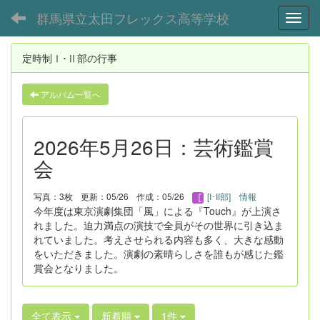
群馬県立太田フレックス高等学校
Toggl
定時制Ⅰ･Ⅱ部の行事
アルバム一覧へ
2026年5月26日：芸術鑑賞
会
写真：3枚
更新：05/26
作成：05/26
[I･II部] 情報
今年度は東京演劇集団「風」による『Touch』が上演さ
れました。迫力満点の演技で全員がその世界に引き込ま
れていました。考えさせられる内容も多く、大きな感動
をいただきました。演劇の素晴らしさを誰もが感じた鑑
賞会となりました。
全て表示
新着順
1件