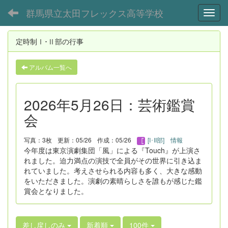
群馬県立太田フレックス高等学校
Toggl
定時制Ⅰ･Ⅱ部の行事
アルバム一覧へ
2026年5月26日：芸術鑑賞
会
写真：3枚
更新：05/26
作成：05/26
[I･II部] 情報
今年度は東京演劇集団「風」による『Touch』が上演さ
れました。迫力満点の演技で全員がその世界に引き込ま
れていました。考えさせられる内容も多く、大きな感動
をいただきました。演劇の素晴らしさを誰もが感じた鑑
賞会となりました。
差し戻しのみ
新着順
100件