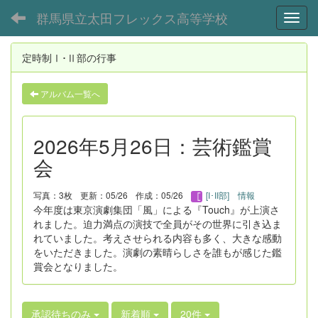
群馬県立太田フレックス高等学校
Toggl
定時制Ⅰ･Ⅱ部の行事
アルバム一覧へ
2026年5月26日：芸術鑑賞
会
写真：3枚
更新：05/26
作成：05/26
[I･II部] 情報
今年度は東京演劇集団「風」による『Touch』が上演さ
れました。迫力満点の演技で全員がその世界に引き込ま
れていました。考えさせられる内容も多く、大きな感動
をいただきました。演劇の素晴らしさを誰もが感じた鑑
賞会となりました。
承認待ちのみ
新着順
20件