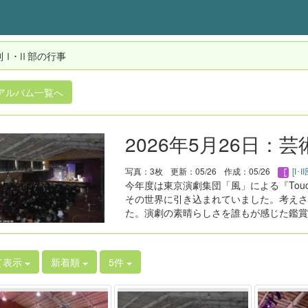
制Ⅰ･Ⅱ部の行事
アルバム一覧へ
2026年5月26日：
写真：3枚
更新：05/26
作成：05/26
[I･
今年度は東京演劇集団「風」による『Tou
その世界に引き込まれていました。考えさ
た。演劇の素晴らしさを誰もが感じた鑑賞
て表示
新着順
5件