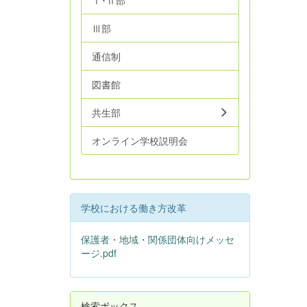
Ⅰ･Ⅱ部
Ⅲ部
通信制
図書館
共生部
オンライン学校説明会
学校における働き方改革
保護者・地域・関係団体向けメッセ
ージ.pdf
検索ボックス