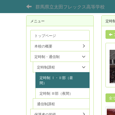
群馬県立太田フレックス高等学校
メニュー
定時
トップページ
本校の概要
定時制・通信制
定時制課程
定時制 Ⅰ・Ⅱ部（昼
間）
定時制 Ⅲ部（夜間）
全
通信制課程
保護者の皆様